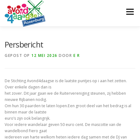
Ga
naar
Menu
de
inhoud
ROUTE
TEAM
NIEUWS
SPONSORS
Persbericht
GEPOST OP
12 MEI 2026
DOOR
E R
CONTACT
De Stichting Avond4daagse is de laatste puntjes op i aan het zetten.
Over enkele dagen dan is
het zover. Dit jaar gaan we de Ruitervereniging steunen, zij hebben
nieuwe Rijbanen nodig.
Om hun 30 paarden te laten lopen.Een groot deel van het bedrag is al
binnen maar de laatste
euro’s zijn ook belangrijk.
Voor iedere wandelaar geven 50 euro cent. De mascotte van de
wandelbond Fiero gaat
iedereen van harte welkom heten iedere dag samen met de DJ van