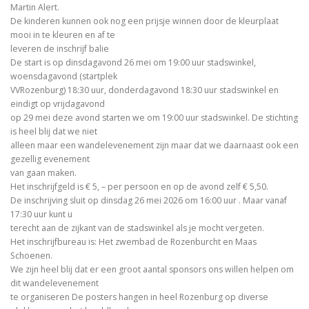
Martin Alert.
De kinderen kunnen ook nog een prijsje winnen door de kleurplaat
mooi in te kleuren en af te
leveren de inschrijf balie
De start is op dinsdagavond 26 mei om 19:00 uur stadswinkel,
woensdagavond (startplek
VVRozenburg) 18:30 uur, donderdagavond 18:30 uur stadswinkel en
eindigt op vrijdagavond
op 29 mei deze avond starten we om 19:00 uur stadswinkel. De stichting
is heel blij dat we niet
alleen maar een wandelevenement zijn maar dat we daarnaast ook een
gezellig evenement
van gaan maken.
Het inschrijfgeld is € 5, – per persoon en op de avond zelf € 5,50.
De inschrijving sluit op dinsdag 26 mei 2026 om 16:00 uur . Maar vanaf
17:30 uur kunt u
terecht aan de zijkant van de stadswinkel als je mocht vergeten.
Het inschrijfbureau is: Het zwembad de Rozenburcht en Maas
Schoenen.
We zijn heel blij dat er een groot aantal sponsors ons willen helpen om
dit wandelevenement
te organiseren De posters hangen in heel Rozenburg op diverse