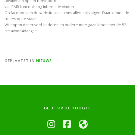
plekken en op het beeldbord
van EMR kunt ook nog informatie vinden.
Op facebook en de website kunt u ons allemaal volgen. Daar komen de
routes op te staan.
Wij hopen dat er veel kinderen en oudere mee gaan lopen met de 52
ste avond4daagse.
GEPLAATST IN
NIEUWS
BLIJF OP DE HOOGTE