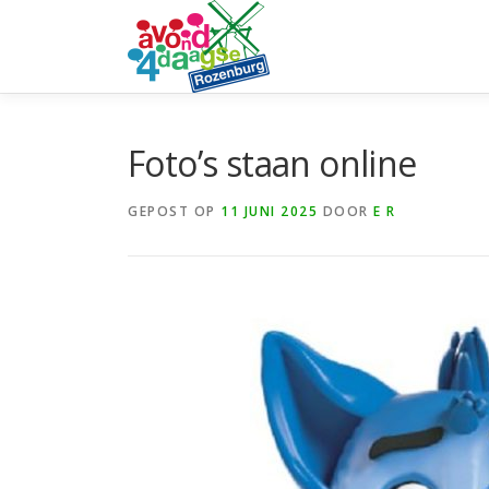
Ga
naar
de
inhoud
Foto’s staan online
GEPOST OP
11 JUNI 2025
DOOR
E R