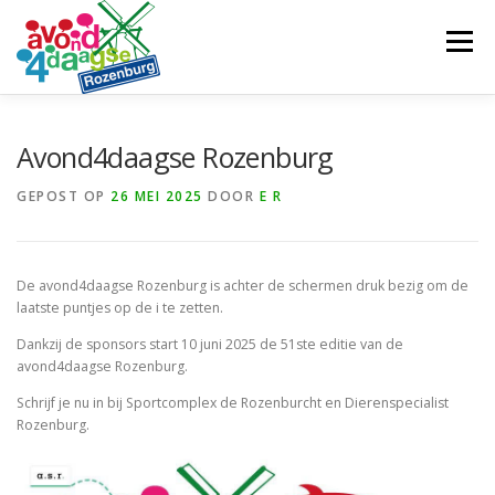
Ga
naar
Menu
de
inhoud
ROUTE
TEAM
NIEUWS
SPONSORS
Avond4daagse Rozenburg
GEPOST OP
26 MEI 2025
DOOR
E R
CONTACT
De avond4daagse Rozenburg is achter de schermen druk bezig om de
laatste puntjes op de i te zetten.
Dankzij de sponsors start 10 juni 2025 de 51ste editie van de
avond4daagse Rozenburg.
Schrijf je nu in bij Sportcomplex de Rozenburcht en Dierenspecialist
Rozenburg.