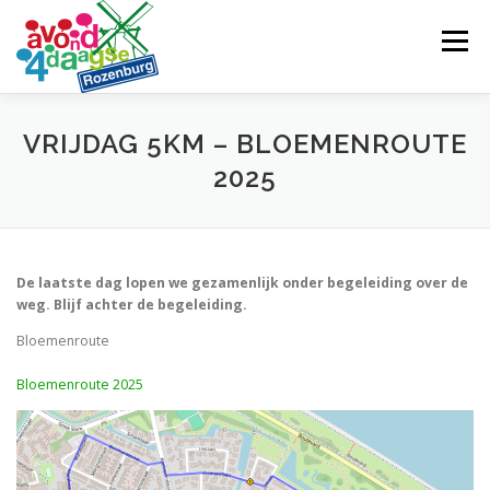
Ga
naar
Menu
de
inhoud
ROUTE
TEAM
NIEUWS
SPONSORS
VRIJDAG 5KM – BLOEMENROUTE
2025
CONTACT
De laatste dag lopen we gezamenlijk onder begeleiding over de
weg. Blijf achter de begeleiding.
Bloemenroute
Bloemenroute 2025