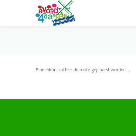
Ga
naar
de
inhoud
Binnenkort zal hier de route geplaatst worden….