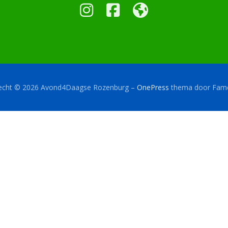
recht © 2026 Avond4Daagse Rozenburg
–
OnePress
thema door Fa